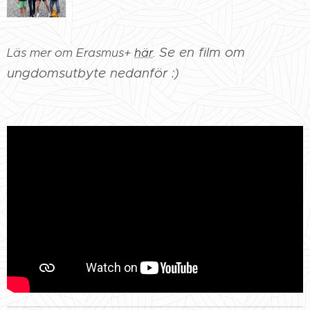
Se en film om
Läs mer om Erasmus+
här
.
ungdomsutbyte nedanför :)