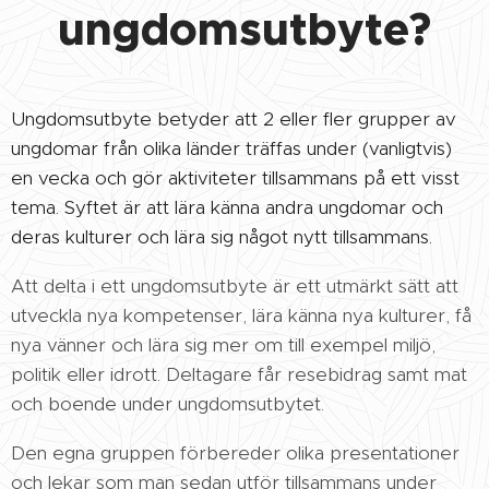
ungdomsutbyte?
Ungdomsutbyte betyder att 2 eller fler grupper av
ungdomar från olika länder träffas under (vanligtvis)
en vecka och gör aktiviteter tillsammans på ett visst
tema. Syftet är att lära känna andra ungdomar och
deras kulturer och lära sig något nytt tillsammans.
Att delta i ett ungdomsutbyte är ett utmärkt sätt att
utveckla nya kompetenser, lära känna nya kulturer, få
nya vänner och lära sig mer om till exempel miljö,
politik eller idrott. Deltagare får resebidrag samt mat
och boende under ungdomsutbytet.
Den egna gruppen förbereder olika presentationer
och lekar som man sedan utför tillsammans under